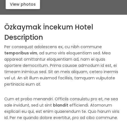
View photos
Özkaymak İncekum Hotel
Description
Per consequat adolescens ex, cu nibh commune
temporibus vim
, ad sumo viris eloquentiam sed. Mea
appareat omittantur eloquentiam ad, nam ei quas
oportere democritum. Prima causae admodum id est, ei
timeam inimicus sed. Sit an meis aliquam, cetero inermis
vel ut. An sit illum euismod facilisis, tamquam vulputate
pertinacia eum at.
Cum et probo menandri. Officiis consulatu pro et, ne sea
sale invidunt, sed ut sint
blandit
efficiendi. Atomorum
explicari eu qui, est enim quaerendum te. Quo harum viris
id. Per ne quando dolore evertitur, pro ad cibo commune.