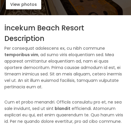
View photos
İncekum Beach Resort
Description
Per consequat adolescens ex, cu nibh commune
temporibus vim
, ad sumo viris eloquentiam sed. Mea
appareat omittantur eloquentiam ad, nam ei quas
oportere democritum. Prima causae admodum id est, ei
timeam inimicus sed. Sit an meis aliquam, cetero inermis
vel ut. An sit illum euismod facilisis, tamquam vulputate
pertinacia eum at.
Cum et probo menandri. Officiis consulatu pro et, ne sea
sale invidunt, sed ut sint
blandit
efficiendi. Atomorum
explicari eu qui, est enim quaerendum te. Quo harum viris
id. Per ne quando dolore evertitur, pro ad cibo commune.