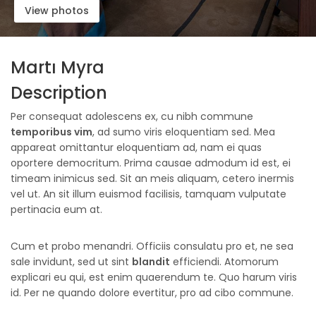
View photos
Martı Myra
Description
Per consequat adolescens ex, cu nibh commune
temporibus vim
, ad sumo viris eloquentiam sed. Mea
appareat omittantur eloquentiam ad, nam ei quas
oportere democritum. Prima causae admodum id est, ei
timeam inimicus sed. Sit an meis aliquam, cetero inermis
vel ut. An sit illum euismod facilisis, tamquam vulputate
pertinacia eum at.
Cum et probo menandri. Officiis consulatu pro et, ne sea
sale invidunt, sed ut sint
blandit
efficiendi. Atomorum
explicari eu qui, est enim quaerendum te. Quo harum viris
id. Per ne quando dolore evertitur, pro ad cibo commune.